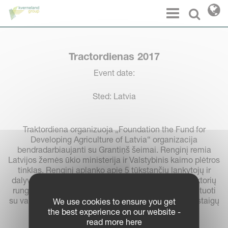
Cookies management panel
Menu
Select l
Tractordienas 2017
Event date:
Sted: Latvia
Traktordiena organizuoja „Foundation the Fund for
Developing Agriculture of Latvia“ organizacija
bendradarbiaujanti su Grantiņš šeimai. Renginį remia
Latvijos žemės ūkio ministerija ir Valstybinis kaimo plėtros
tinklas. Renginį aplanko apie 5 tūkstančių lankytojų ir
dalyvių. Tai galimybė pamatyti įvairių gamintojų traktorių
rungtyse, keistis žiniomis su kitais ūkininkais. Diskutuoti
su valstybės institucijų, nevyriausybinių ir švietimo įstaigų
We use cookies to ensure you get
atstovais.
the best experience on our website -
read more here