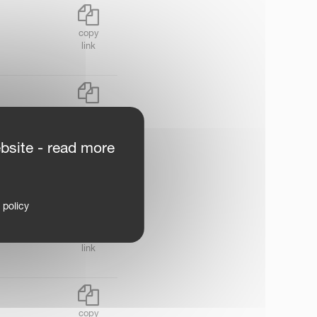
copy
link
copy
link
bsite - read more
copy
link
 policy
copy
link
copy