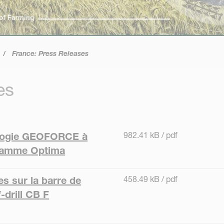
France: Press Releases
es
982.41 kB / pdf
ologie GEOFORCE à
 gamme Optima
458.49 kB / pdf
es sur la barre de
-drill CB F