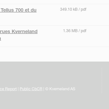
349.10 kB / pdf
Tellus 700 et du
1.36 MB / pdf
rrues Kverneland
n
nce Report
|
Public CbCR
| © Kverneland AS