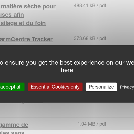
488.41 kB / pdf
 matière sèche pour
uses afin
nsilage et du foin
373.68 kB / pdf
FarmCentre Tracker
o ensure you get the best experience on our we
411.44 kB / pdf
200 : une précision
here
culteurs
accept all
Essential Cookies only
Personalize
Privacy
752.09 kB / pdf
 combinaison de
 une largeur de
1.04 MB / pdf
e gamme de
ales sans