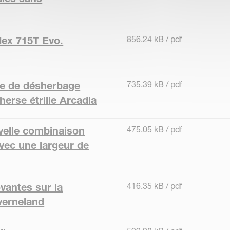
856.24 kB / pdf
dex 715T Evo.
735.39 kB / pdf
me de désherbage
erse étrille Arcadia
475.05 kB / pdf
velle combinaison
vec une largeur de
416.35 kB / pdf
vantes sur la
verneland