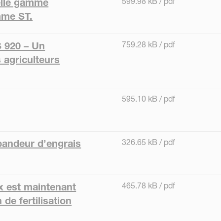
599.98 kB / pdf
elle gamme
mme ST.
759.28 kB / pdf
 920 – Un
 agriculteurs
595.10 kB / pdf
326.65 kB / pdf
pandeur d’engrais
465.78 kB / pdf
x est maintenant
de fertilisation