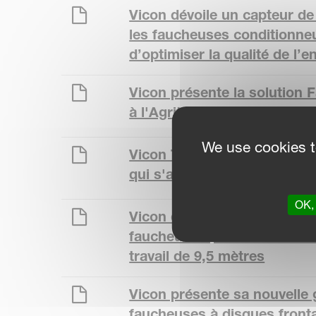
Vicon dévoile un capteur de
les faucheuses conditionne
d’optimiser la qualité de l’e
Vicon présente la solution 
à l'Agritechnica
We use cookies t
Vicon Tellus 700 et Tellus 1
qui s'adapte à tous les agri
OK, 
Vicon dévoile une nouvelle
faucheuse QuattroLink avec
travail de 9,5 mètres
Vicon présente sa nouvell
faucheuses à disques front