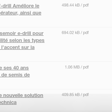
498.44 kB / pdf
-drill Améliore le
pérateur, ainsi que
694.02 kB / pdf
semoir e-drill pour
ilité selon les types
 l’accent sur la
1.06 MB / pdf
e ses 40 ans
e de semis de
409.85 kB / pdf
e nouvelle solution
echnica