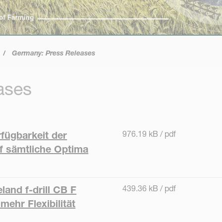
Germany: Press Releases
ases
976.19 kB / pdf
rfügbarkeit der
 sämtliche Optima
439.36 kB / pdf
and f-drill CB F
mehr Flexibilität