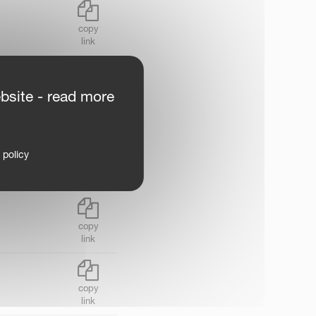
copy
link
bsite - read more
 policy
copy
link
copy
link
copy
link