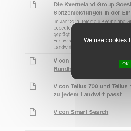
Die Kverneland Group Soest 
Spitzenleistungen in der Ei
Im Jahr 2025 feiert die Kverneland 
bedeutendes Jubiläum: 40 Jahre Einz
geprägt von kontinuierlicher Innovat
We use cookies t
Fachwissen und dem Engagement für
Landwirte weltweit.
Vicon präsentiert seine neue
OK, 
Rundballenpresse VariBale
Vicon Tellus 700 und Tellus 
zu jedem Landwirt passt
Vicon Smart Search