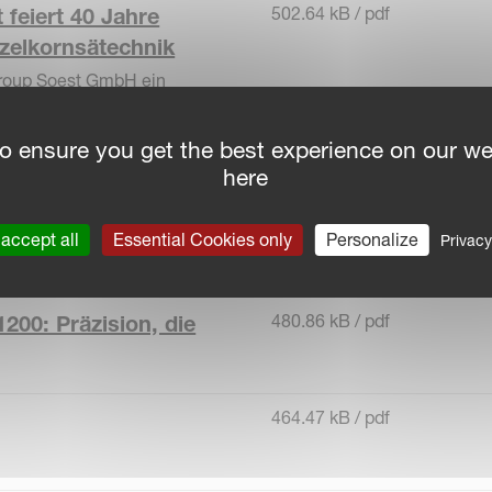
502.64 kB / pdf
feiert 40 Jahre
nzelkornsätechnik
Group Soest GmbH ein
elkornsätechnik. 40 Jahre,
ion, landwirtschaftlichem
o ensure you get the best experience on our we
 die Bedürfnisse der
here
590.95 kB / pdf
 variable
accept all
Essential Cookies only
Personalize
Privacy
480.86 kB / pdf
1200: Präzision, die
464.47 kB / pdf