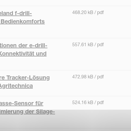
468.20 kB / pdf
and f-drill-
 Bedienkomforts
557.61 kB / pdf
ionen der e-drill-
 Konnektivität und
472.98 kB / pdf
re Tracker-Lösung
Agritechnica
524.16 kB / pdf
asse-Sensor für
mierung der Silage-