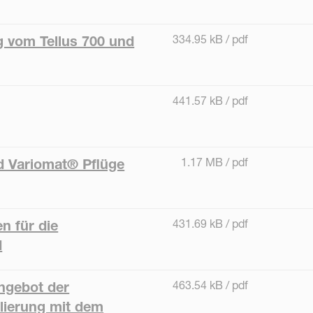
334.95 kB / pdf
 vom Tellus 700 und
441.57 kB / pdf
1.17 MB / pdf
d Variomat® Pflüge
431.69 kB / pdf
n für die
d
463.54 kB / pdf
Angebot der
lierung mit dem