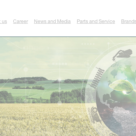
 us
Career
News and Media
Parts and Service
Brands